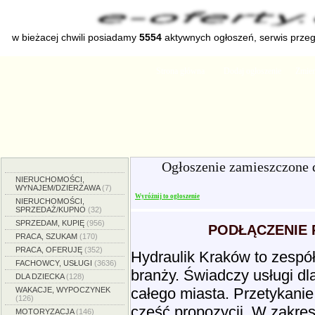
w bieżacej chwili posiadamy
5554
aktywnych ogłoszeń, serwis prze
Strona główna
Dodaj ogłoszenie
Zmien
Ogłoszenie zamieszczone 
NIERUCHOMOŚCI,
WYNAJEM/DZIERŻAWA
(7)
Wyróżnij to ogłoszenie
NIERUCHOMOŚCI,
SPRZEDAŻ/KUPNO
(32)
SPRZEDAM, KUPIĘ
(956)
PODŁĄCZENIE P
PRACA, SZUKAM
(170)
PRACA, OFERUJĘ
(352)
Hydraulik Kraków to zespó
FACHOWCY, USŁUGI
(3636)
branży. Świadczy usługi dla
DLA DZIECKA
(128)
całego miasta. Przetykani
WAKACJE, WYPOCZYNEK
(126)
część propozycji. W zakre
MOTORYZACJA
(146)