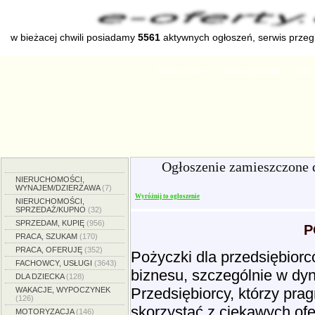
w bieżacej chwili posiadamy
5561
aktywnych ogłoszeń, serwis prze
Strona główna
Dodaj ogłoszenie
Zmien
Ogłoszenie zamieszczone 
NIERUCHOMOŚCI,
WYNAJEM/DZIERŻAWA
(7)
Wyróżnij to ogłoszenie
NIERUCHOMOŚCI,
SPRZEDAŻ/KUPNO
(32)
SPRZEDAM, KUPIĘ
(956)
P
PRACA, SZUKAM
(170)
PRACA, OFERUJĘ
(352)
Pożyczki dla przedsiębior
FACHOWCY, USŁUGI
(3643)
biznesu, szczególnie w dy
DLA DZIECKA
(128)
Przedsiębiorcy, którzy pra
WAKACJE, WYPOCZYNEK
(126)
skorzystać z ciekawych ofer
MOTORYZACJA
(146)