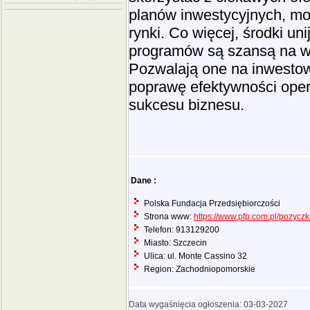
planów inwestycyjnych, mod
rynki. Co więcej, środki u
programów są szansą na wz
Pozwalają one na inwestow
poprawę efektywności oper
sukcesu biznesu.
Dane :
Polska Fundacja Przedsiębiorczości
Strona www:
https://www.pfp.com.pl/pozyczki
Telefon: 913129200
Miasto: Szczecin
Ulica: ul. Monte Cassino 32
Region: Zachodniopomorskie
Data wygaśnięcia ogłoszenia: 03-03-2027