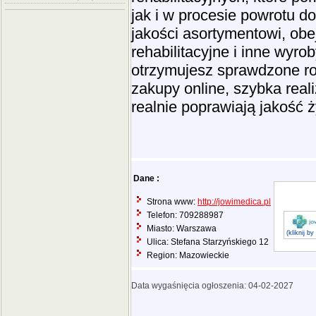
jak i w procesie powrotu d
jakości asortymentowi, obej
rehabilitacyjne i inne wyr
otrzymujesz sprawdzone ro
zakupy online, szybka real
realnie poprawiają jakość 
Dane :
Strona www:
http://jowimedica.pl
Telefon: 709288987
Miasto: Warszawa
(kliknij b
Ulica: Stefana Starzyńskiego 12
Region: Mazowieckie
Data wygaśnięcia ogłoszenia: 04-02-2027