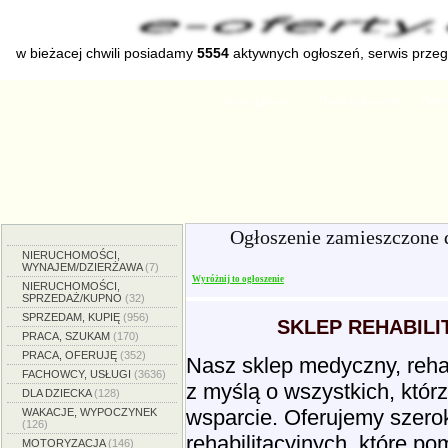
w bieżacej chwili posiadamy
5554
aktywnych ogłoszeń, serwis prze
Strona główna
Dodaj ogłoszenie
Zmien
Ogłoszenie zamieszczone 
NIERUCHOMOŚCI,
WYNAJEM/DZIERŻAWA
(7)
Wyróżnij to ogłoszenie
NIERUCHOMOŚCI,
SPRZEDAŻ/KUPNO
(32)
SPRZEDAM, KUPIĘ
(956)
SKLEP REHABILI
PRACA, SZUKAM
(170)
PRACA, OFERUJĘ
(352)
Nasz sklep medyczny, rehab
FACHOWCY, USŁUGI
(3636)
z myślą o wszystkich, którz
DLA DZIECKA
(128)
wsparcie. Oferujemy szero
WAKACJE, WYPOCZYNEK
(126)
rehabilitacyjnych, które 
MOTORYZACJA
(146)