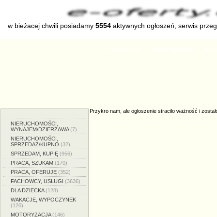
w bieżacej chwili posiadamy
5554
aktywnych ogłoszeń, serwis prze
Strona główna
Dodaj ogłoszenie
Zmien
Przykro nam, ale ogłoszenie straciło ważność i został
NIERUCHOMOŚCI,
WYNAJEM/DZIERŻAWA
(7)
NIERUCHOMOŚCI,
SPRZEDAŻ/KUPNO
(32)
SPRZEDAM, KUPIĘ
(956)
PRACA, SZUKAM
(170)
PRACA, OFERUJĘ
(352)
FACHOWCY, USŁUGI
(3636)
DLA DZIECKA
(128)
WAKACJE, WYPOCZYNEK
(126)
MOTORYZACJA
(146)