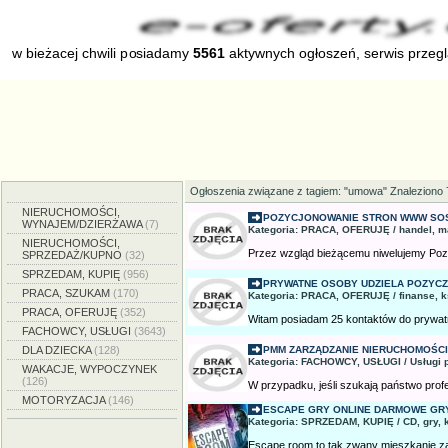
w bieżacej chwili posiadamy
5561
aktywnych ogłoszeń, serwis przeg
Ogłoszenia związane z tagiem: "umowa" Znaleziono 
NIERUCHOMOŚCI,
POZYCJONOWANIE STRON WWW SO
WYNAJEM/DZIERŻAWA
(7)
Kategoria: PRACA, OFERUJĘ / handel, m
NIERUCHOMOŚCI,
Przez wzgląd bieżącemu niwelujemy Po
SPRZEDAŻ/KUPNO
(32)
SPRZEDAM, KUPIĘ
(956)
PRYWATNE OSOBY UDZIELA POZYCZ
PRACA, SZUKAM
(170)
Kategoria: PRACA, OFERUJĘ / finanse, 
PRACA, OFERUJĘ
(352)
Witam posiadam 25 kontaktów do prywatny
FACHOWCY, USŁUGI
(3643)
DLA DZIECKA
(128)
PMM ZARZĄDZANIE NIERUCHOMOŚCIA
Kategoria: FACHOWCY, USŁUGI / Usługi 
WAKACJE, WYPOCZYNEK
(126)
W przypadku, jeśli szukają państwo profes
MOTORYZACJA
(146)
ESCAPE GRY ONLINE DARMOWE GRY 
Kategoria: SPRZEDAM, KUPIĘ / CD, gry, 
Escape room to tak zwany mieszkanie zaga