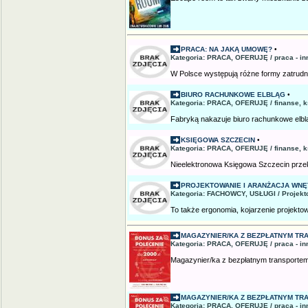
PRACA: NA JAKĄ UMOWĘ?
•
Kategoria: PRACA, OFERUJĘ / praca - in
W Polsce występują różne formy zatrudn
BIURO RACHUNKOWE ELBLĄG
•
Kategoria: PRACA, OFERUJĘ / finanse, 
Fabryką nakazuje biuro rachunkowe elblą
KSIĘGOWA SZCZECIN
•
Kategoria: PRACA, OFERUJĘ / finanse, 
Nieelektronowa Księgowa Szczecin prze
PROJEKTOWANIE I ARANŻACJA WNĘ
Kategoria: FACHOWCY, USŁUGI / Projek
To także ergonomia, kojarzenie projektow
MAGAZYNIER/KA Z BEZPŁATNYM TRAN
Kategoria: PRACA, OFERUJĘ / praca - in
Magazynier/ka z bezpłatnym transportem!2
MAGAZYNIER/KA Z BEZPŁATNYM TRAN
Kategoria: PRACA, OFERUJĘ / praca - in