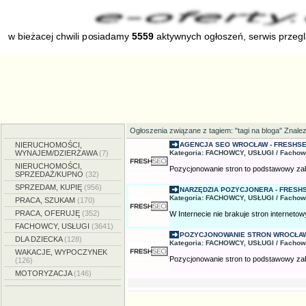
w bieżacej chwili posiadamy
5559
aktywnych ogłoszeń, serwis przeg
Ogłoszenia związane z tagiem: "tagi na bloga" Znale
NIERUCHOMOŚCI,
AGENCJA SEO WROCŁAW - FRESHSE
WYNAJEM/DZIERŻAWA
(7)
Kategoria: FACHOWCY, USŁUGI / Fachow
NIERUCHOMOŚCI,
Pozycjonowanie stron to podstawowy zabieg
SPRZEDAŻ/KUPNO
(32)
SPRZEDAM, KUPIĘ
(956)
NARZĘDZIA POZYCJONERA - FRESH
Kategoria: FACHOWCY, USŁUGI / Fachow
PRACA, SZUKAM
(170)
PRACA, OFERUJĘ
(352)
W Internecie nie brakuje stron internetowy
FACHOWCY, USŁUGI
(3641)
POZYCJONOWANIE STRON WROCŁAW
DLA DZIECKA
(128)
Kategoria: FACHOWCY, USŁUGI / Fachow
WAKACJE, WYPOCZYNEK
Pozycjonowanie stron to podstawowy zabieg
(126)
MOTORYZACJA
(146)