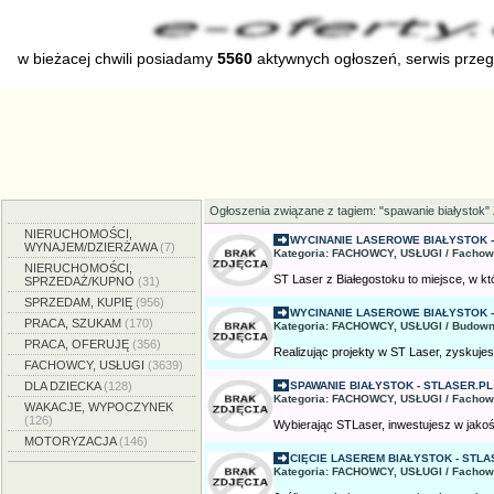
w bieżacej chwili posiadamy
5560
aktywnych ogłoszeń, serwis prze
Ogłoszenia związane z tagiem: "spawanie białystok"
NIERUCHOMOŚCI,
WYCINANIE LASEROWE BIAŁYSTOK -
WYNAJEM/DZIERŻAWA
(7)
Kategoria: FACHOWCY, USŁUGI / Fachow
NIERUCHOMOŚCI,
ST Laser z Białegostoku to miejsce, w któ
SPRZEDAŻ/KUPNO
(31)
SPRZEDAM, KUPIĘ
(956)
WYCINANIE LASEROWE BIAŁYSTOK -
PRACA, SZUKAM
(170)
Kategoria: FACHOWCY, USŁUGI / Budown
PRACA, OFERUJĘ
(356)
Realizując projekty w ST Laser, zyskujes
FACHOWCY, USŁUGI
(3639)
DLA DZIECKA
(128)
SPAWANIE BIAŁYSTOK - STLASER.PL
Kategoria: FACHOWCY, USŁUGI / Fachow
WAKACJE, WYPOCZYNEK
(126)
Wybierając STLaser, inwestujesz w jakość
MOTORYZACJA
(146)
CIĘCIE LASEREM BIAŁYSTOK - STLA
Kategoria: FACHOWCY, USŁUGI / Fachow