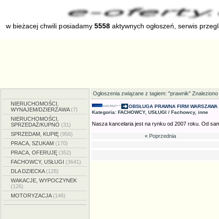
w bieżacej chwili posiadamy
5558
aktywnych ogłoszeń, serwis przeg
Ogłoszenia związane z tagiem: "prawnik" Znaleziono
NIERUCHOMOŚCI,
OBSŁUGA PRAWNA FIRM WARSZAWA 
WYNAJEM/DZIERŻAWA
(7)
Kategoria: FACHOWCY, USŁUGI / Fachowcy, inne
NIERUCHOMOŚCI,
Nasza kancelaria jest na rynku od 2007 roku. Od sam
SPRZEDAŻ/KUPNO
(31)
SPRZEDAM, KUPIĘ
(956)
« Poprzednia
PRACA, SZUKAM
(170)
PRACA, OFERUJĘ
(352)
FACHOWCY, USŁUGI
(3641)
DLA DZIECKA
(128)
WAKACJE, WYPOCZYNEK
(126)
MOTORYZACJA
(146)