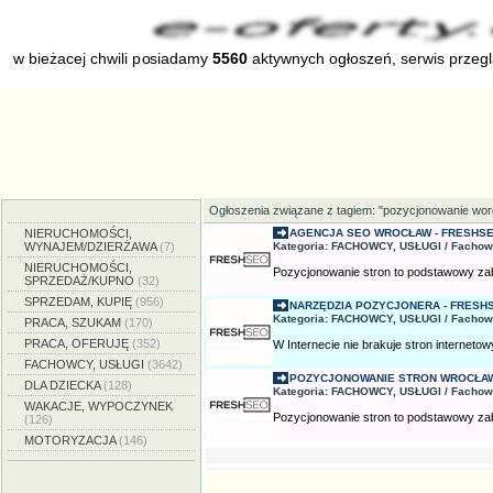
w bieżacej chwili posiadamy
5560
aktywnych ogłoszeń, serwis przeg
Ogłoszenia związane z tagiem: "pozycjonowanie wor
NIERUCHOMOŚCI,
AGENCJA SEO WROCŁAW - FRESHSE
WYNAJEM/DZIERŻAWA
(7)
Kategoria: FACHOWCY, USŁUGI / Fachow
NIERUCHOMOŚCI,
Pozycjonowanie stron to podstawowy zabieg
SPRZEDAŻ/KUPNO
(32)
SPRZEDAM, KUPIĘ
(956)
NARZĘDZIA POZYCJONERA - FRESH
Kategoria: FACHOWCY, USŁUGI / Fachow
PRACA, SZUKAM
(170)
PRACA, OFERUJĘ
(352)
W Internecie nie brakuje stron internetowy
FACHOWCY, USŁUGI
(3642)
POZYCJONOWANIE STRON WROCŁAW
DLA DZIECKA
(128)
Kategoria: FACHOWCY, USŁUGI / Fachow
WAKACJE, WYPOCZYNEK
Pozycjonowanie stron to podstawowy zabieg
(126)
MOTORYZACJA
(146)