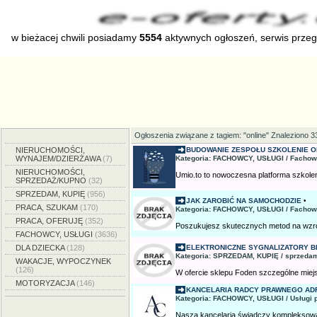
w bieżacej chwili posiadamy
5554
aktywnych ogłoszeń, serwis prze
Ogłoszenia związane z tagiem: "online" Znaleziono 3
NIERUCHOMOŚCI,
BUDOWANIE ZESPOŁU SZKOLENIE ON
WYNAJEM/DZIERŻAWA
(7)
Kategoria: FACHOWCY, USŁUGI / Fachow
NIERUCHOMOŚCI,
Umio.to to nowoczesna platforma szkolen
SPRZEDAŻ/KUPNO
(32)
SPRZEDAM, KUPIĘ
(956)
JAK ZAROBIĆ NA SAMOCHODZIE
•
PRACA, SZUKAM
(170)
Kategoria: FACHOWCY, USŁUGI / Fachow
PRACA, OFERUJĘ
(352)
Poszukujesz skutecznych metod na wzrost
FACHOWCY, USŁUGI
(3636)
DLA DZIECKA
(128)
ELEKTRONICZNE SYGNALIZATORY B
Kategoria: SPRZEDAM, KUPIĘ / sprzedam
WAKACJE, WYPOCZYNEK
(126)
W ofercie sklepu Foden szczególne miejs
MOTORYZACJA
(146)
KANCELARIA RADCY PRAWNEGO ADR
Kategoria: FACHOWCY, USŁUGI / Usługi 
Nasza kancelaria świadczy kompleksową 