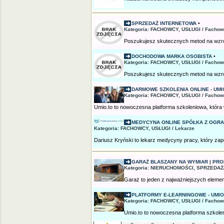
SPRZEDAŻ INTERNETOWA
•
Kategoria: FACHOWCY, USŁUGI / Fachow
Poszukujesz skutecznych metod na wzrost
DOCHODOWA MARKA OSOBISTA
•
Kategoria: FACHOWCY, USŁUGI / Fachow
Poszukujesz skutecznych metod na wzrost
DARMOWE SZKOLENIA ONLINE - UMI
Kategoria: FACHOWCY, USŁUGI / Fachow
Umio.to to nowoczesna platforma szkoleniowa, któr
MEDYCYNA ONLINE SPÓŁKA Z OGRA
Kategoria: FACHOWCY, USŁUGI / Lekarze
Dariusz Kryński to lekarz medycyny pracy, który za
GARAŻ BLASZANY NA WYMIAR | PRO
Kategoria: NIERUCHOMOŚCI, SPRZEDAŻ/
Garaż to jeden z najważniejszych elemen
PLATFORMY E-LEARNINGOWE - UMIO
Kategoria: FACHOWCY, USŁUGI / Fachow
Umio.to to nowoczesna platforma szkolen