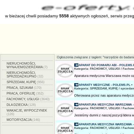
w bieżacej chwili posiadamy
5558
aktywnych ogłoszeń, serwis prze
Ogłoszenia związane z tagiem: "narzędzie do badani
NIERUCHOMOŚCI,
APARAT DO POMIARU ABI - POLEMS.
WYNAJEM/DZIERŻAWA
(7)
Kategoria: FACHOWCY, USŁUGI / Fachow
NIERUCHOMOŚCI,
Aparatura medyczna Warszawa może ozna
SPRZEDAŻ/KUPNO
(32)
SPRZEDAM, KUPIĘ
(956)
APARATY MEDYCZNE - POLEMS.PL
•
PRACA, SZUKAM
(170)
Kategoria: SPRZEDAM, KUPIĘ / sprzedam
PRACA, OFERUJĘ
(352)
Oferowana przez nas aparatura medyczna
FACHOWCY, USŁUGI
(3640)
DLA DZIECKA
(128)
APARATURA MEDYCZNA WARSZAWA -
Kategoria: FACHOWCY, USŁUGI / Fachow
WAKACJE, WYPOCZYNEK
(126)
Jesteśmy dumni z naszej pozycji lidera w
MOTORYZACJA
(146)
APARATURA MEDYCZNA WARSZAWA -
Kategoria: FACHOWCY, USŁUGI / Fachow