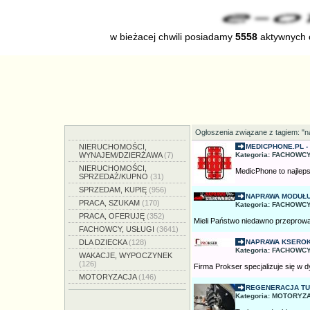
w bieżacej chwili posiadamy
5558
aktywnych o
Ogłoszenia związane z tagiem: "n
NIERUCHOMOŚCI,
MEDICPHONE.PL 
WYNAJEM/DZIERŻAWA
(7)
Kategoria: FACHOWCY
NIERUCHOMOŚCI,
MedicPhone to najlep
SPRZEDAŻ/KUPNO
(31)
SPRZEDAM, KUPIĘ
(956)
NAPRAWA MODUŁU
PRACA, SZUKAM
(170)
Kategoria: FACHOWCY
PRACA, OFERUJĘ
(352)
Mieli Państwo niedawno przeprowad
FACHOWCY, USŁUGI
(3641)
DLA DZIECKA
(128)
NAPRAWA KSEROKO
Kategoria: FACHOWCY
WAKACJE, WYPOCZYNEK
(126)
Firma Prokser specjalizuje się w dy
MOTORYZACJA
(146)
REGENERACJA TU
Kategoria: MOTORYZA