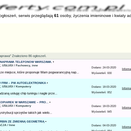
głoszeń, serwis przeglądają
61
osoby, życzenia imieninowe i kwiaty a
aprawa" Znaleziono 86 ogłoszeń.
- NAPRAWA TELEFONOW WARSZAWA.
•
, USŁUGI / Fachowcy, inne
Dodano: 24-03-2020
Inform
sze miejsce, które proponuje Wam pogwarancyjną nap...
Wyświetleń: 930
 FRM – PW AUTOELEKTRONIKA
•
, USŁUGI / Komputery
Dodano: 18-03-2020
Inform
Wyświetleń: 952
zaną usługę chip tuningu i nagle prze...
PIAREK W WARSZAWIE – PRO...
•
, USŁUGI / Komputery
Dodano: 18-03-2020
Inform
Wyświetleń: 945
strybucji sprzętów takich jak wielo...
RBIN ZE ZMIENNĄ GEOMETRIĄ
•
CJA / Inne
Dodano: 04-03-2020
Inform