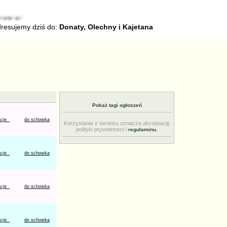
dresujemy dziś do:
Donaty, Olechny i Kajetana
Pokaż tagi ogłoszeń
acje
do schowka
Korzystanie z serwisu oznacza akceptację
polityki prywatnosci i
regulaminu.
acje
do schowka
acje
do schowka
acje
do schowka