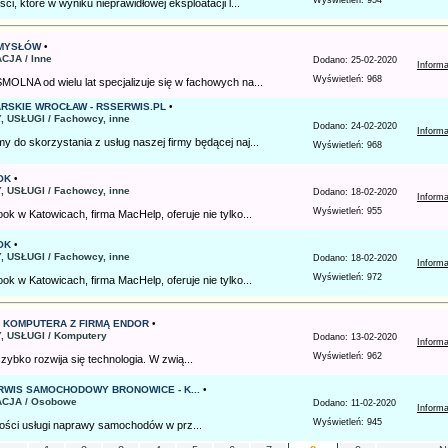
Wyświetleń: 954
ci, które w wyniku nieprawidłowej eksploatacji l...
AMYSŁÓW
•
CJA / Inne
Dodano: 25-02-2020
Inform
Wyświetleń: 968
OLNA od wielu lat specjalizuje się w fachowych na...
RSKIE WROCŁAW - RSSERWIS.PL
•
, USŁUGI / Fachowcy, inne
Dodano: 24-02-2020
Inform
 do skorzystania z usług naszej firmy będącej naj...
Wyświetleń: 968
OK
•
, USŁUGI / Fachowcy, inne
Dodano: 18-02-2020
Inform
Wyświetleń: 955
ok w Katowicach, firma MacHelp, oferuje nie tylko...
OK
•
, USŁUGI / Fachowcy, inne
Dodano: 18-02-2020
Inform
Wyświetleń: 972
ok w Katowicach, firma MacHelp, oferuje nie tylko...
 KOMPUTERA Z FIRMĄ ENDOR
•
, USŁUGI / Komputery
Dodano: 13-02-2020
Inform
Wyświetleń: 962
zybko rozwija się technologia. W zwią...
RWIS SAMOCHODOWY BRONOWICE - K...
•
ACJA / Osobowe
Dodano: 11-02-2020
Inform
Wyświetleń: 945
kości usługi naprawy samochodów w prz...