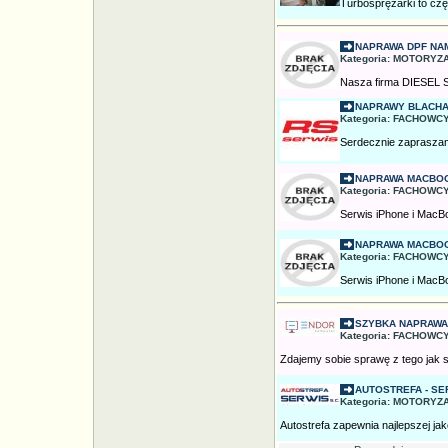
Turbosprężarki to częś
NAPRAWA DPF N
Kategoria: MOTORYZA
Nasza firma DIESEL SM
NAPRAWY BLACHA
Kategoria: FACHOWCY
Serdecznie zapraszamy
NAPRAWA MACBO
Kategoria: FACHOWCY
Serwis iPhone i MacBo
NAPRAWA MACBO
Kategoria: FACHOWCY
Serwis iPhone i MacBo
SZYBKA NAPRAWA
Kategoria: FACHOWCY
Zdajemy sobie sprawę z tego jak s
AUTOSTREFA - SE
Kategoria: MOTORYZ
Autostrefa zapewnia najlepszej ja