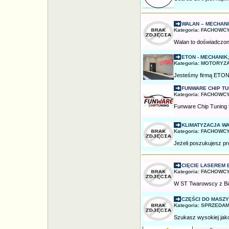
WALAN – MECHANIK
Kategoria: FACHOWCY
Walan to doświadczony
ETON - MECHANIK
Kategoria: MOTORYZA
Jesteśmy firmą ETON 
FUNWARE CHIP TU
Kategoria: FACHOWCY
Funware Chip Tuning t
KLIMATYZACJA W
Kategoria: FACHOWCY
Jeżeli poszukujesz p
CIĘCIE LASEREM 
Kategoria: FACHOWCY,
W ST Twarowscy z Bia
CZĘŚCI DO MASZY
Kategoria: SPRZEDAM,
Szukasz wysokiej jako