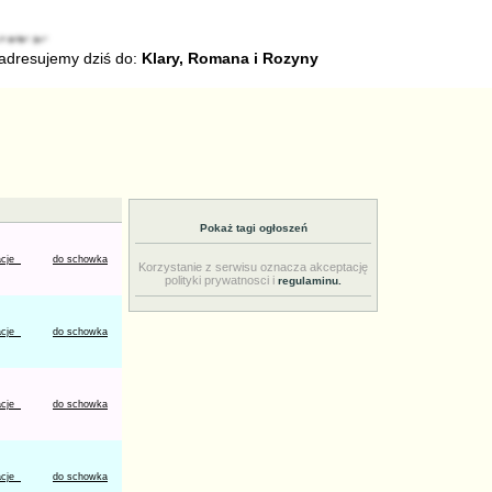
 adresujemy dziś do:
Klary, Romana i Rozyny
Pokaż tagi ogłoszeń
acje
do schowka
Korzystanie z serwisu oznacza akceptację
polityki prywatnosci i
regulaminu.
acje
do schowka
acje
do schowka
acje
do schowka