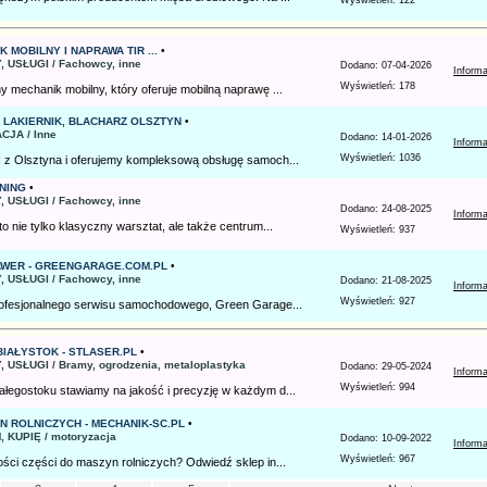
Wyświetleń: 122
 MOBILNY I NAPRAWA TIR ...
•
, USŁUGI / Fachowcy, inne
Dodano: 07-04-2026
Inform
Wyświetleń: 178
 mechanik mobilny, który oferuje mobilną naprawę ...
, LAKIERNIK, BLACHARZ OLSZTYN
•
CJA / Inne
Dodano: 14-01-2026
Inform
Wyświetleń: 1036
z Olsztyna i oferujemy kompleksową obsługę samoch...
NING
•
, USŁUGI / Fachowcy, inne
Dodano: 24-08-2025
Inform
o nie tylko klasyczny warsztat, ale także centrum...
Wyświetleń: 937
AWER - GREENGARAGE.COM.PL
•
, USŁUGI / Fachowcy, inne
Dodano: 21-08-2025
Inform
Wyświetleń: 927
rofesjonalnego serwisu samochodowego, Green Garage...
BIAŁYSTOK - STLASER.PL
•
 USŁUGI / Bramy, ogrodzenia, metaloplastyka
Dodano: 29-05-2024
Inform
Wyświetleń: 994
łegostoku stawiamy na jakość i precyzję w każdym d...
N ROLNICZYCH - MECHANIK-SC.PL
•
 KUPIĘ / motoryzacja
Dodano: 10-09-2022
Inform
Wyświetleń: 967
ści części do maszyn rolniczych? Odwiedź sklep in...