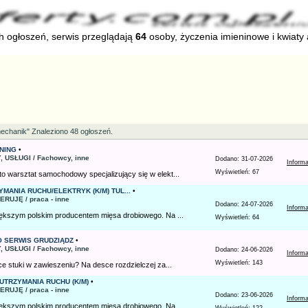
 ogłoszeń, serwis przeglądają
64
osoby, życzenia imieninowe i kwiaty
echanik" Znaleziono 48 ogłoszeń.
NING
•
, USŁUGI / Fachowcy, inne
Dodano: 31-07-2026
Inform
Wyświetleń: 67
o warsztat samochodowy specjalizujący się w elekt...
MANIA RUCHU/ELEKTRYK (K/M) TUL...
•
ERUJĘ / praca - inne
Dodano: 24-07-2026
Inform
iększym polskim producentem mięsa drobiowego. Na ...
Wyświetleń: 64
O SERWIS GRUDZIĄDZ
•
, USŁUGI / Fachowcy, inne
Dodano: 24-06-2026
Inform
Wyświetleń: 143
ce stuki w zawieszeniu? Na desce rozdzielczej za...
 UTRZYMANIA RUCHU (K/M)
•
ERUJĘ / praca - inne
Dodano: 23-06-2026
Inform
iększym polskim producentem mięsa drobiowego. Na ...