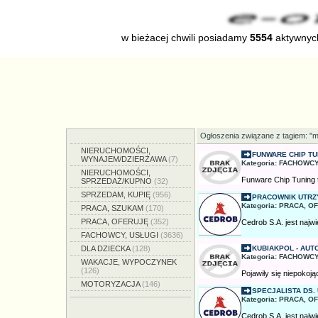
w bieżacej chwili posiadamy
5554
aktywnych
Ogłoszenia związane z tagiem: "m
NIERUCHOMOŚCI,
FUNWARE CHIP TU
WYNAJEM/DZIERŻAWA
(7)
Kategoria: FACHOWCY
NIERUCHOMOŚCI,
Funware Chip Tuning t
SPRZEDAŻ/KUPNO
(32)
SPRZEDAM, KUPIĘ
(956)
PRACOWNIK UTRZY
Kategoria: PRACA, OF
PRACA, SZUKAM
(170)
PRACA, OFERUJĘ
(352)
Cedrob S.A. jest najw
FACHOWCY, USŁUGI
(3636)
DLA DZIECKA
(128)
KUBIAKPOL - AUT
Kategoria: FACHOWCY
WAKACJE, WYPOCZYNEK
(126)
Pojawiły się niepokoją
MOTORYZACJA
(146)
SPECJALISTA DS.
Kategoria: PRACA, OF
Cedrob S.A. jest najw