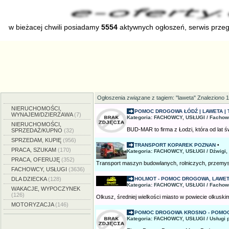
w bieżacej chwili posiadamy
5554
aktywnych ogłoszeń, serwis prze
Ogłoszenia związane z tagiem: "laweta" Znaleziono 
NIERUCHOMOŚCI,
POMOC DROGOWA ŁÓDŹ | LAWETA | T
WYNAJEM/DZIERŻAWA
(7)
Kategoria: FACHOWCY, USŁUGI / Fachow
NIERUCHOMOŚCI,
BUD-MAR to firma z Łodzi, która od lat św
SPRZEDAŻ/KUPNO
(32)
SPRZEDAM, KUPIĘ
(956)
TRANSPORT KOPAREK POZNAN
•
PRACA, SZUKAM
(170)
Kategoria: FACHOWCY, USŁUGI / Dźwigi,
PRACA, OFERUJĘ
(352)
Transport maszyn budowlanych, rolniczych, przemysł
FACHOWCY, USŁUGI
(3636)
DLA DZIECKA
(128)
HOLMOT - POMOC DROGOWA, LAWETA
Kategoria: FACHOWCY, USŁUGI / Fachow
WAKACJE, WYPOCZYNEK
(126)
Olkusz, średniej wielkości miasto w powiecie olkuskim,
MOTORYZACJA
(146)
POMOC DROGOWA KROSNO - POMOC
Kategoria: FACHOWCY, USŁUGI / Usługi 