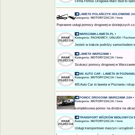
Firma Pomoc Drogowa Marc-Bud to specja
LAWETA POLAŃCZYK HOLOWANIE 24
Kategoria: MOTORYZACJA / Inne
Poprawne usługi pomocy drogowej w dzisiejszych czas
WARSZAWA-LAWETA.PL
•
Kategoria: FACHOWCY, USŁUGI / Fachow
Jesteś w trakcie podróży samochodem w 
LAWETA WARSZAWA
•
Kategoria: MOTORYZACJA / Inne
Szukasz pomocy drogowej w Warszawie? 
MS AUTO CAR - LAWETA W POZNANIU
Kategoria: MOTORYZACJA / Inne
MS Auto Car to laweta w Poznaniu i skup
POMOC DROGOWA WARSZAWA 24H
•
Kategoria: MOTORYZACJA / Inne
kompleksowa pomoc na drodze na ulicac
TRANSPORT WÓZKÓW WIDŁOWYCH M
Kategoria: MOTORYZACJA / Inne
Usługi transportowe maszyn i urządzeń 