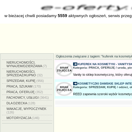
w bieżacej chwili posiadamy
5559
aktywnych ogłoszeń, serwis prze
Ogłoszenia związane z tagiem: "kuferek na kosmetyk
NIERUCHOMOŚCI,
KUFEREK NA KOSMETYKI - VANITYS
WYNAJEM/DZIERŻAWA
(7)
Kategoria: PRACA, OFERUJĘ / uroda, pie
NIERUCHOMOŚCI,
Vanity to sklep kosmetyczny, który oferuj
SPRZEDAŻ/KUPNO
(32)
SPRZEDAM, KUPIĘ
(956)
KOSMETYCZKI DAMSKIE SKLEP INTE
PRACA, SZUKAM
(170)
Kategoria: SPRZEDAM, KUPIĘ / odzież, o
PRACA, OFERUJĘ
(352)
REED zapewnia szeroki wybór kosmetyc
FACHOWCY, USŁUGI
(3641)
DLA DZIECKA
(128)
WAKACJE, WYPOCZYNEK
(126)
MOTORYZACJA
(146)