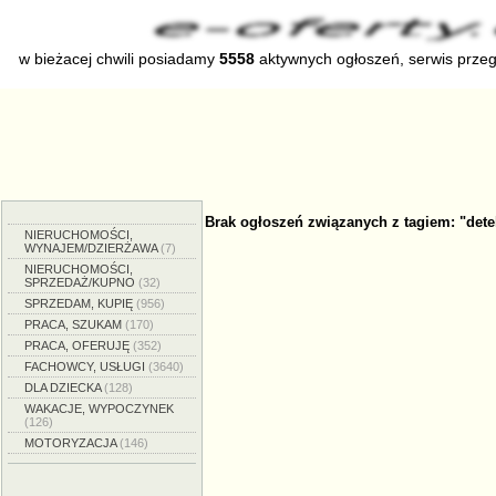
w bieżacej chwili posiadamy
5558
aktywnych ogłoszeń, serwis prze
Brak ogłoszeń związanych z tagiem: "dete
NIERUCHOMOŚCI,
WYNAJEM/DZIERŻAWA
(7)
NIERUCHOMOŚCI,
SPRZEDAŻ/KUPNO
(32)
SPRZEDAM, KUPIĘ
(956)
PRACA, SZUKAM
(170)
PRACA, OFERUJĘ
(352)
FACHOWCY, USŁUGI
(3640)
DLA DZIECKA
(128)
WAKACJE, WYPOCZYNEK
(126)
MOTORYZACJA
(146)