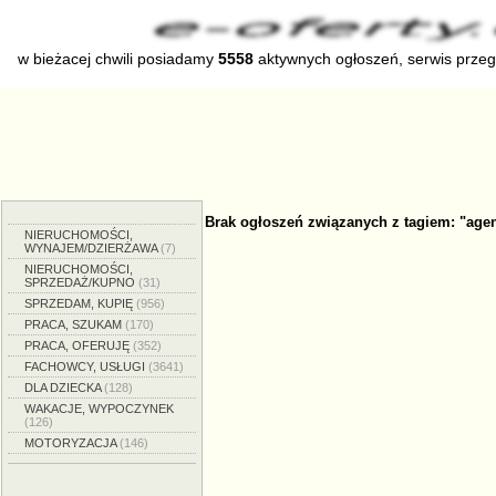
w bieżacej chwili posiadamy
5558
aktywnych ogłoszeń, serwis prze
Brak ogłoszeń związanych z tagiem: "age
NIERUCHOMOŚCI,
WYNAJEM/DZIERŻAWA
(7)
NIERUCHOMOŚCI,
SPRZEDAŻ/KUPNO
(31)
SPRZEDAM, KUPIĘ
(956)
PRACA, SZUKAM
(170)
PRACA, OFERUJĘ
(352)
FACHOWCY, USŁUGI
(3641)
DLA DZIECKA
(128)
WAKACJE, WYPOCZYNEK
(126)
MOTORYZACJA
(146)