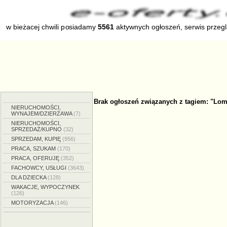
w bieżacej chwili posiadamy
5561
aktywnych ogłoszeń, serwis przeg
Brak ogłoszeń związanych z tagiem: "Lo
NIERUCHOMOŚCI,
WYNAJEM/DZIERŻAWA
(7)
NIERUCHOMOŚCI,
SPRZEDAŻ/KUPNO
(32)
SPRZEDAM, KUPIĘ
(956)
PRACA, SZUKAM
(170)
PRACA, OFERUJĘ
(352)
FACHOWCY, USŁUGI
(3643)
DLA DZIECKA
(128)
WAKACJE, WYPOCZYNEK
(126)
MOTORYZACJA
(146)