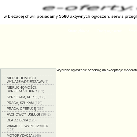
w bieżacej chwili posiadamy
5560
aktywnych ogłoszeń, serwis przeg
Strona główna
Dodaj ogłoszenie
Zmien
Wybrane ogłoszenie oczekuję na akceptację moderat
NIERUCHOMOŚCI,
WYNAJEM/DZIERŻAWA
(7)
NIERUCHOMOŚCI,
SPRZEDAŻ/KUPNO
(32)
SPRZEDAM, KUPIĘ
(956)
PRACA, SZUKAM
(170)
PRACA, OFERUJĘ
(352)
FACHOWCY, USŁUGI
(3642)
DLA DZIECKA
(128)
WAKACJE, WYPOCZYNEK
(126)
MOTORYZACJA
(146)