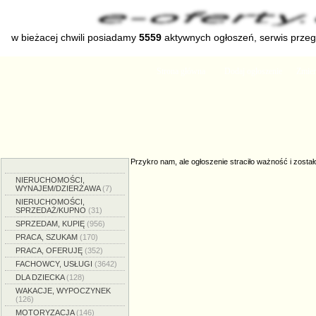
w bieżacej chwili posiadamy
5559
aktywnych ogłoszeń, serwis prze
Strona główna
Dodaj ogłoszenie
Zmien
Przykro nam, ale ogłoszenie straciło ważność i został
NIERUCHOMOŚCI,
WYNAJEM/DZIERŻAWA
(7)
NIERUCHOMOŚCI,
SPRZEDAŻ/KUPNO
(31)
SPRZEDAM, KUPIĘ
(956)
PRACA, SZUKAM
(170)
PRACA, OFERUJĘ
(352)
FACHOWCY, USŁUGI
(3642)
DLA DZIECKA
(128)
WAKACJE, WYPOCZYNEK
(126)
MOTORYZACJA
(146)