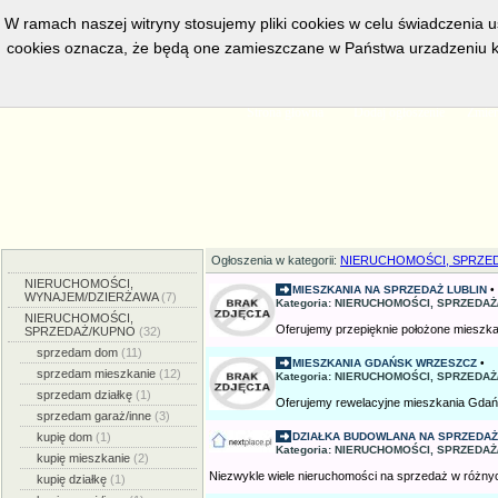
W ramach naszej witryny stosujemy pliki cookies w celu świadczenia 
cookies oznacza, że będą one zamieszczane w Państwa urzadzeniu k
w bieżacej chwili posiadamy
5555
aktywnych ogłoszeń, serwis prze
Strona główna
Dodaj ogłoszenie
Zmien
Ogłoszenia w kategorii:
NIERUCHOMOŚCI, SPRZE
NIERUCHOMOŚCI,
MIESZKANIA NA SPRZEDAŻ LUBLIN
•
WYNAJEM/DZIERŻAWA
(7)
Kategoria: NIERUCHOMOŚCI, SPRZEDAŻ/
NIERUCHOMOŚCI,
Oferujemy przepięknie położone mieszkan
SPRZEDAŻ/KUPNO
(32)
sprzedam dom
(11)
MIESZKANIA GDAŃSK WRZESZCZ
•
sprzedam mieszkanie
(12)
Kategoria: NIERUCHOMOŚCI, SPRZEDAŻ/
sprzedam działkę
(1)
Oferujemy rewelacyjne mieszkania Gdań
sprzedam garaż/inne
(3)
kupię dom
(1)
DZIAŁKA BUDOWLANA NA SPRZEDAŻ 
Kategoria: NIERUCHOMOŚCI, SPRZEDAŻ
kupię mieszkanie
(2)
Niezwykle wiele nieruchomości na sprzedaż w różnyc
kupię działkę
(1)