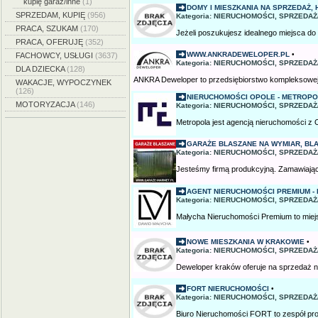
kupię garaż/inne
(1)
DOMY I MIESZKANIA NA SPRZEDAŻ, H
SPRZEDAM, KUPIĘ
(956)
Kategoria: NIERUCHOMOŚCI, SPRZEDAŻ
PRACA, SZUKAM
(170)
Jeżeli poszukujesz idealnego miejsca do
PRACA, OFERUJĘ
(352)
WWW.ANKRADEWELOPER.PL
•
FACHOWCY, USŁUGI
(3637)
Kategoria: NIERUCHOMOŚCI, SPRZEDAŻ/
DLA DZIECKA
(128)
ANKRA Deweloper to przedsiębiorstwo kompleksowej ob
WAKACJE, WYPOCZYNEK
(126)
NIERUCHOMOŚCI OPOLE - METROPO
MOTORYZACJA
(146)
Kategoria: NIERUCHOMOŚCI, SPRZEDAŻ
Metropola jest agencją nieruchomości z Op
GARAŻE BLASZANE NA WYMIAR, BLAS
Kategoria: NIERUCHOMOŚCI, SPRZEDAŻ/
Jesteśmy firmą produkcyjną. Zamawiają
AGENT NIERUCHOMOŚCI PREMIUM - 
Kategoria: NIERUCHOMOŚCI, SPRZEDAŻ
Małycha Nieruchomości Premium to miejsce
NOWE MIESZKANIA W KRAKOWIE
•
Kategoria: NIERUCHOMOŚCI, SPRZEDAŻ/
Deweloper kraków oferuje na sprzedaż n
FORT NIERUCHOMOŚCI
•
Kategoria: NIERUCHOMOŚCI, SPRZEDAŻ
Biuro Nieruchomości FORT to zespół pro