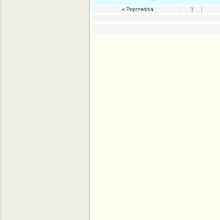
« Poprzednia
1
..