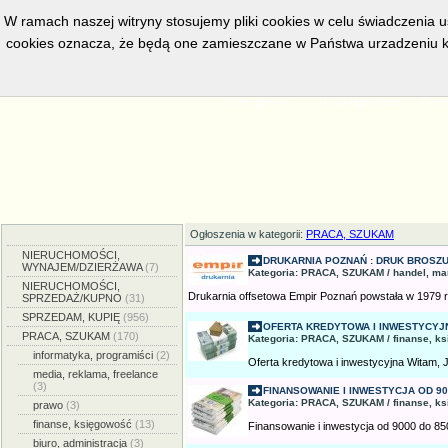
W ramach naszej witryny stosujemy pliki cookies w celu świadczenia 
cookies oznacza, że będą one zamieszczane w Państwa urzadzeniu k
w bieżacej chwili posiadamy
5558
aktywnych ogłoszeń, serwis prze
Strona główna
Dodaj ogłoszenie
Zmien
Ogłoszenia w kategorii:
PRACA, SZUKAM
NIERUCHOMOŚCI,
DRUKARNIA POZNAŃ : DRUK BROSZUR
WYNAJEM/DZIERŻAWA
(7)
Kategoria: PRACA, SZUKAM / handel, ma
NIERUCHOMOŚCI,
Drukarnia offsetowa Empir Poznań powstała w 1979 ro
SPRZEDAŻ/KUPNO
(31)
SPRZEDAM, KUPIĘ
(956)
OFERTA KREDYTOWA I INWESTYCYJ
PRACA, SZUKAM
(170)
Kategoria: PRACA, SZUKAM / finanse, k
informatyka, programiści
(2)
Oferta kredytowa i inwestycyjna Witam, J
media, reklama, freelance
(3)
FINANSOWANIE I INWESTYCJA OD 9000
Kategoria: PRACA, SZUKAM / finanse, k
prawo
(3)
finanse, księgowość
(13)
Finansowanie i inwestycja od 9000 do 850
biuro, administracja
(3)