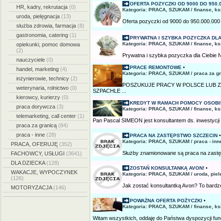
OFERTA POZYCZKI OD 9000 DO 950.000
HR, kadry, rekrutacja
(0)
Kategoria: PRACA, SZUKAM / finanse, k
uroda, pielęgnacja
(13)
Oferta pozyczki od 9000 do 950.000.000 zl
służba zdrowia, farmacja
(8)
gastronomia, catering
(1)
PRYWATNA I SZYBKA POZYCZKA DLA
Kategoria: PRACA, SZUKAM / finanse, k
opiekunki, pomoc domowa
(2)
Prywatna i szybka pozyczka dla Ciebie 
nauczyciele
(0)
PRACE REMONTOWE
•
handel, marketing
(4)
Kategoria: PRACA, SZUKAM / praca za g
inżynierowie, technicy
(2)
POSZUKUJE PRACY W POLSCE LUB 
weterynaria, rolnictwo
(0)
SZPACHLE ...
kierowcy, kurierzy
(0)
KREDYT W RAMACH POMOCY OSOBI
praca dorywcza
(3)
Kategoria: PRACA, SZUKAM / finanse, k
telemarketing, call center
(1)
Pan Pascal SIMEON jest konsultantem ds. inwestycji 
praca za granicą
(84)
praca - inne
(28)
PRACA NA ZASTĘPSTWO SZCZECIN
•
Kategoria: PRACA, SZUKAM / praca - inn
PRACA, OFERUJĘ
(352)
Służby znamionowane są praca na zastę
FACHOWCY, USŁUGI
(3641)
DLA DZIECKA
(128)
ZOSTAŃ KONSULTANKĄ AVON!
•
WAKACJE, WYPOCZYNEK
Kategoria: PRACA, SZUKAM / uroda, piel
(126)
Jak zostać konsultantką Avon? To bardzo
MOTORYZACJA
(146)
POWAŻNA OFERTA POŻYCZKI
•
Kategoria: PRACA, SZUKAM / finanse, k
Witam wszystkich, oddaję do Państwa dyspozycji fun