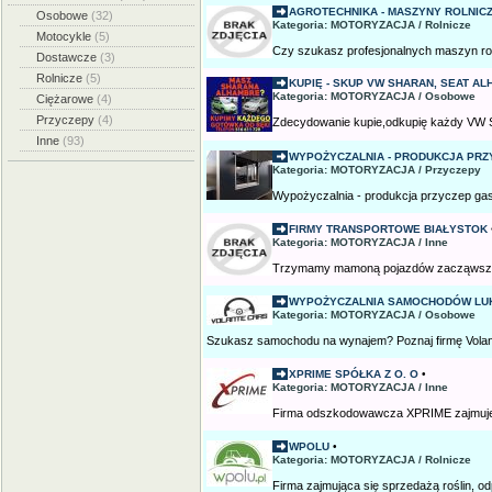
AGROTECHNIKA - MASZYNY ROLNICZE
Osobowe
(32)
Kategoria: MOTORYZACJA / Rolnicze
Motocykle
(5)
Czy szukasz profesjonalnych maszyn rolni
Dostawcze
(3)
Rolnicze
(5)
KUPIĘ - SKUP VW SHARAN, SEAT ALH
Kategoria: MOTORYZACJA / Osobowe
Ciężarowe
(4)
Przyczepy
(4)
Zdecydowanie kupie,odkupię każdy VW 
Inne
(93)
WYPOŻYCZALNIA - PRODUKCJA PRZ
Kategoria: MOTORYZACJA / Przyczepy
Wypożyczalnia - produkcja przyczep gas
FIRMY TRANSPORTOWE BIAŁYSTOK
Kategoria: MOTORYZACJA / Inne
Trzymamy mamoną pojazdów zacząwszy od
WYPOŻYCZALNIA SAMOCHODÓW LUKS
Kategoria: MOTORYZACJA / Osobowe
Szukasz samochodu na wynajem? Poznaj firmę Volant
XPRIME SPÓŁKA Z O. O
•
Kategoria: MOTORYZACJA / Inne
Firma odszkodowawcza XPRIME zajmuje 
WPOLU
•
Kategoria: MOTORYZACJA / Rolnicze
Firma zajmująca się sprzedażą roślin, od