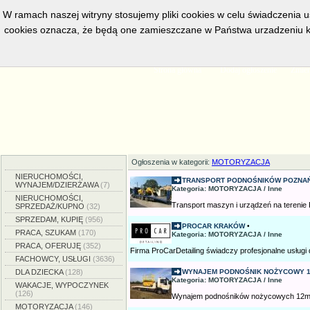
W ramach naszej witryny stosujemy pliki cookies w celu świadczenia 
cookies oznacza, że będą one zamieszczane w Państwa urzadzeniu k
w bieżacej chwili posiadamy
5554
aktywnych ogłoszeń, serwis prze
Strona główna
Dodaj ogłoszenie
Zmien
Ogłoszenia w kategorii:
MOTORYZACJA
NIERUCHOMOŚCI,
TRANSPORT PODNOŚNIKÓW POZNA
WYNAJEM/DZIERŻAWA
(7)
Kategoria: MOTORYZACJA / Inne
NIERUCHOMOŚCI,
Transport maszyn i urządzeń na terenie Po
SPRZEDAŻ/KUPNO
(32)
SPRZEDAM, KUPIĘ
(956)
PROCAR KRAKÓW
•
PRACA, SZUKAM
(170)
Kategoria: MOTORYZACJA / Inne
PRACA, OFERUJĘ
(352)
Firma ProCarDetailing świadczy profesjonalne usługi d
FACHOWCY, USŁUGI
(3636)
DLA DZIECKA
(128)
WYNAJEM PODNOŚNIK NOŻYCOWY 12
Kategoria: MOTORYZACJA / Inne
WAKACJE, WYPOCZYNEK
(126)
Wynajem podnośników nożycowych 12m
MOTORYZACJA
(146)