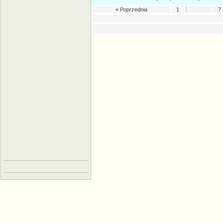
« Poprzednia
1
...
7